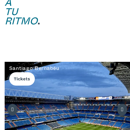
A
TU
RITMO
.
Santiago Bernabéu
Tickets