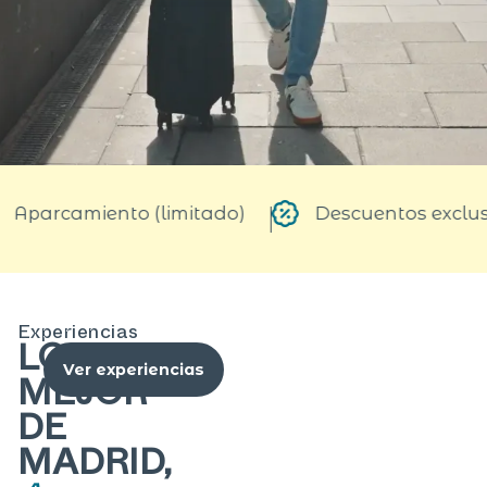
do)
Descuentos exclusivos
Beneficios por 
Experiencias
LO
Ver experiencias
MEJOR
DE
MADRID,